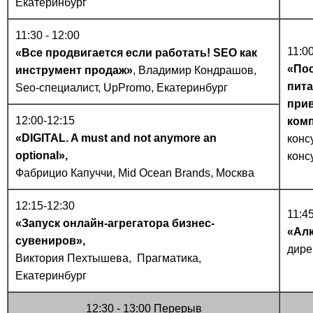
Екатеринбург
11:30 - 12:00
11:00
«Все продвигается если работать! SEO как
«По
инструмент продаж»
, Владимир Кондрашов,
пита
Seo-специалист, UpPromo, Екатеринбург
прив
12:00-12:15
ком
«DIGITAL. A must and not anymore an
конс
optional»,
конс
Фабрицио Капуччи, Mid Ocean Brands, Москва
12:15-12:30
11:4
«Запуск онлайн-агрегатора бизнес-
«Алк
сувениров»,
дире
Виктория Пехтышева, Прагматика,
Екатеринбург
12:30 - 13:00 Перерыв