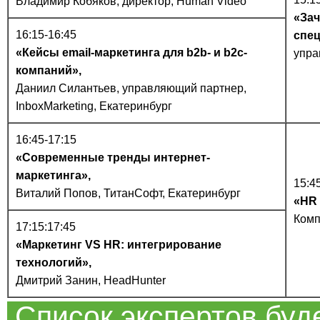
Владимир Кобяков, директор, Human Video
«Зач
16:15-16:45
спе
«Кейсы email-маркетинга для b2b- и b2c-
упра
компаний»,
Даниил Силантьев, управляющий партнер,
InboxMarketing, Екатеринбург
16:45-17:15
«Современные тренды интернет-
маркетинга»,
15:4
Виталий Попов, ТитанСофт, Екатеринбург
«HR 
Комп
17:15:17:45
«Маркетинг VS HR: интегрирование
технологий»,
Дмитрий Занин, HeadHunter
Список экспертов буд