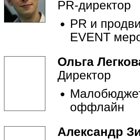
PR-директор
PR и продв
EVENT мер
Ольга Легков
Директор
Малобюджет
оффлайн
Александр З