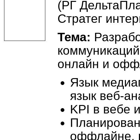
(РГ ДельтаПл
Стратег инте
Тема:
Разрабо
коммуникаций 
онлайн и офф
Язык медиа
язык веб-ан
KPI в вебе
Планирован
оффлайне, 