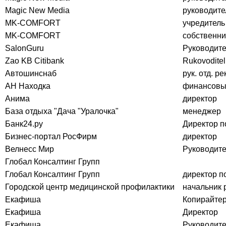
Magic New Media
руководите
MK-COMFORT
учредитель
MK-COMFORT
собственни
SalonGuru
Руководите
Zao KB Citibank
Rukovoditel
Автошинснаб
рук. отд. ре
АН Находка
финансовы
Анима
директор
База отдыха "Дача "Уралочка"
менеджер
Банк24.ру
Директор п
Бизнес-портал РосФирм
директор
Велнесс Мир
Руководит
Глобал Консалтинг Групп
Глобал Консалтинг Групп
директор п
Городской центр медицинской профилактики
начальник 
Екафиша
Копирайте
Екафиша
Директор
Екафиша
Руководите