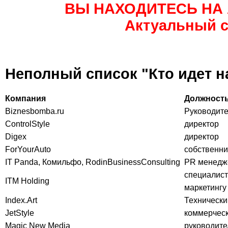
ВЫ НАХОДИТЕСЬ НА
Актуальный с
Неполный список "Кто идет на
Компания
Должност
Biznesbomba.ru
Руководите
ControlStyle
директор
Digex
директор
ForYourAuto
собственни
IT Panda, Комильфо, RodinBusinessConsulting
PR менедж
специалист
ITM Holding
маркетингу
Index.Art
Технически
JetStyle
коммерческ
Magic New Media
руководите