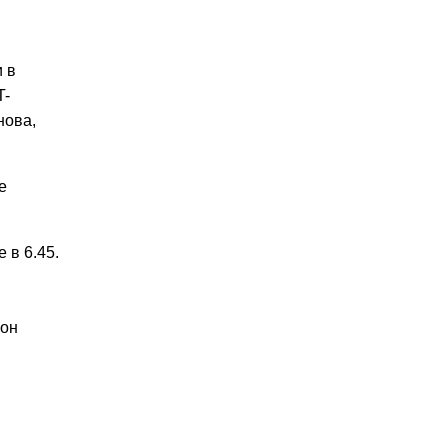
 в
T-
нова,
е
 в 6.45.
 он