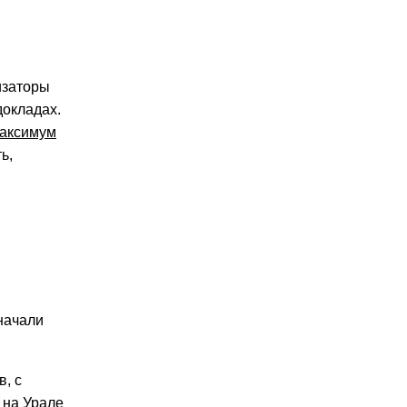
изаторы
докладах.
аксимум
ь,
начали
, с
 на Урале