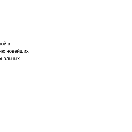
мой в
цию новейших
иональных