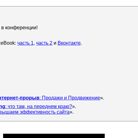
е в конференции!
ceBook:
часть 1
,
часть 2
и
Вконтакте
.
нтернет-прорыв
: Продажи и Продвижение
».
ing
: что там, на переднем краю?
».
овышаем эффективность сайта
».