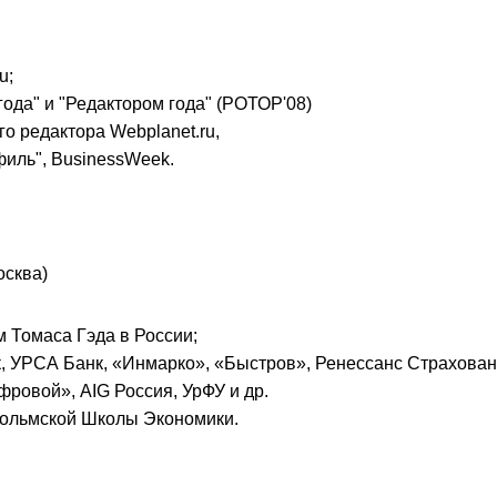
u;
ода" и "Редактором года" (РОТОР'08)
о редактора Webplanet.ru,
иль", BusinessWeek.
осква)
м Томаса Гэда в России;
, УРСА Банк, «Инмарко», «Быстров», Ренессанс Страхован
ровой», AIG Россия, УрФУ и др.
гольмской Школы Экономики.