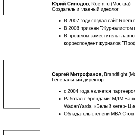
Юрий Синодов
, Roem.ru (Москва)
Создатель и главный идеолог
В 2007 году создал сайт Roem.r
В 2008 признан "Журналистом г
В прошлом заместитель главног
корреспондент журналов "Проф
Сергей Митрофанов,
Brandflight (М
Генеральный директор
с 2004 года является партнеро
Работал с брендами: МДМ Банк
WadanYards, «Белый ветер- Циф
Обладатель степени MBA Сток