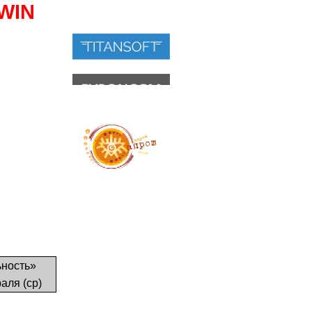
WIN
ность
»
аля (ср)