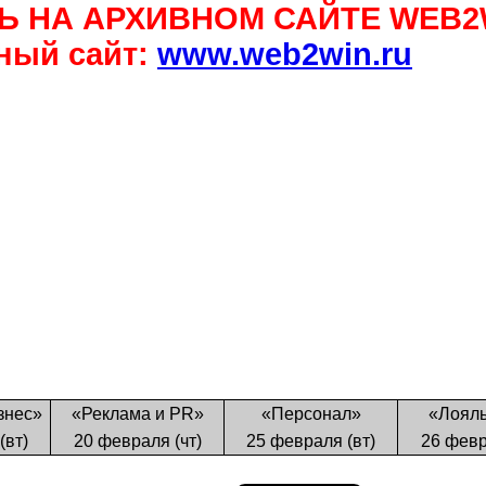
Ь НА АРХИВНОМ САЙТЕ WEB2
ный сайт:
www.web2win.ru
знес»
«Реклама и PR
»
«
Персонал
»
«Лояль
(вт)
20 февраля (чт)
25 февраля (вт)
26 февр